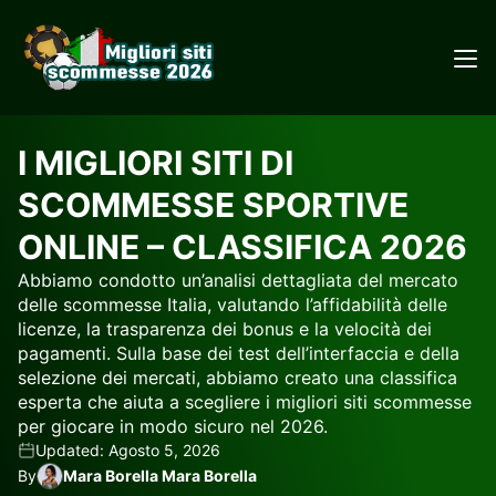
I MIGLIORI SITI DI
SCOMMESSE SPORTIVE
ONLINE – CLASSIFICA 2026
Abbiamo condotto un’analisi dettagliata del mercato
delle scommesse Italia, valutando l’affidabilità delle
licenze, la trasparenza dei bonus e la velocità dei
pagamenti. Sulla base dei test dell’interfaccia e della
selezione dei mercati, abbiamo creato una classifica
esperta che aiuta a scegliere i migliori siti scommesse
per giocare in modo sicuro nel 2026.
Updated: Agosto 5, 2026
By
Mara Borella Mara Borella