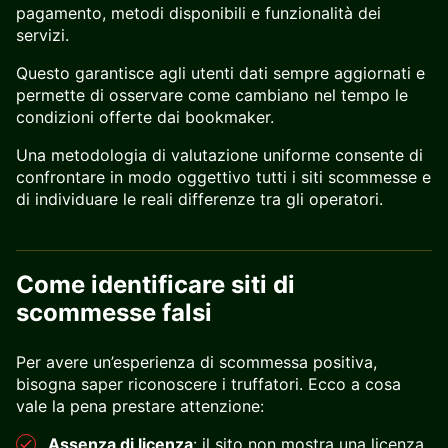
pagamento, metodi disponibili e funzionalità dei
servizi.
Questo garantisce agli utenti dati sempre aggiornati e
permette di osservare come cambiano nel tempo le
condizioni offerte dai bookmaker.
Una metodologia di valutazione uniforme consente di
confrontare in modo oggettivo tutti i siti scommesse e
di individuare le reali differenze tra gli operatori.
Come identificare siti di
scommesse falsi
Per avere un’esperienza di scommessa positiva,
bisogna saper riconoscere i truffatori. Ecco a cosa
vale la pena prestare attenzione:
Assenza di licenza
: il sito non mostra una licenza