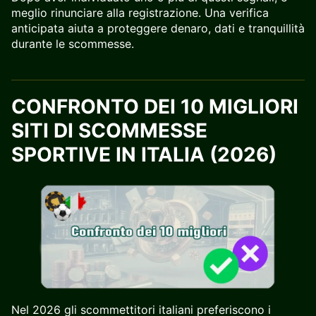
meglio rinunciare alla registrazione. Una verifica
anticipata aiuta a proteggere denaro, dati e tranquillità
durante le scommesse.
CONFRONTO DEI 10 MIGLIORI
SITI DI SCOMMESSE
SPORTIVE IN ITALIA (2026)
Nel 2026 gli scommettitori italiani preferiscono i