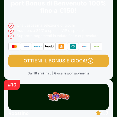
port Bonus di Benvenuto
100%
fino a €150!
Una vastissima selezione di giochi
Assistenza 24/7 e opzioni VIP disponibili
Supporta pagamenti in valuta fiat e criptovalute
OTTIENI IL BONUS E GIOCA!
Dai 18 anni in su | Gioca responsabilmente
#10
4.7
Roostino