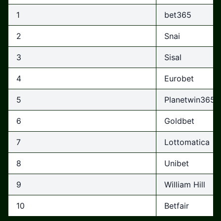
1
bet365
2
Snai
3
Sisal
4
Eurobet
5
Planetwin365
6
Goldbet
7
Lottomatica
8
Unibet
9
William Hill
10
Betfair