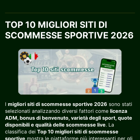
TOP 10 MIGLIORI SITI DI
SCOMMESSE SPORTIVE 2026
I
migliori siti di scommesse sportive 2026
sono stati
selezionati analizzando diversi fattori come
licenza
ADM, bonus di benvenuto, varietà degli sport, quote
disponibili e qualità delle scommesse live
. La
classifica dei
Top 10 migliori siti di scommesse
sportive
mostra le piattaforme più interessanti per gli