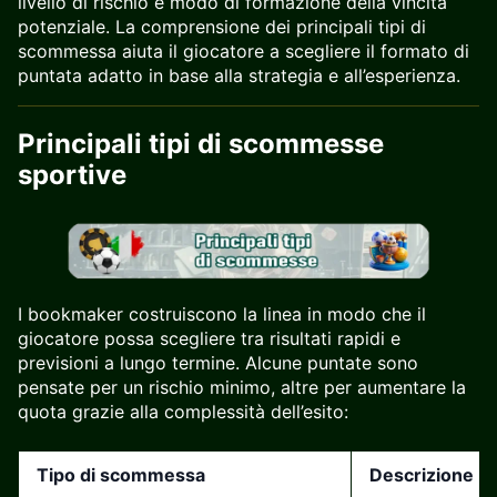
livello di rischio e modo di formazione della vincita
potenziale. La comprensione dei principali tipi di
scommessa aiuta il giocatore a scegliere il formato di
puntata adatto in base alla strategia e all’esperienza.
Principali tipi di scommesse
sportive
I bookmaker costruiscono la linea in modo che il
giocatore possa scegliere tra risultati rapidi e
previsioni a lungo termine. Alcune puntate sono
pensate per un rischio minimo, altre per aumentare la
quota grazie alla complessità dell’esito:
Tipo di scommessa
Descrizione