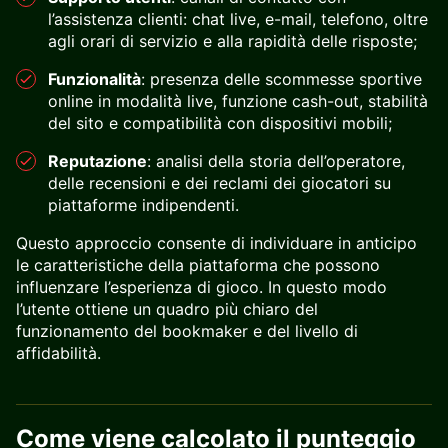
l’assistenza clienti: chat live, e-mail, telefono, oltre
agli orari di servizio e alla rapidità delle risposte;
Funzionalità
: presenza delle scommesse sportive
online in modalità live, funzione cash-out, stabilità
del sito e compatibilità con dispositivi mobili;
Reputazione
: analisi della storia dell’operatore,
delle recensioni e dei reclami dei giocatori su
piattaforme indipendenti.
Questo approccio consente di individuare in anticipo
le caratteristiche della piattaforma che possono
influenzare l’esperienza di gioco. In questo modo
l’utente ottiene un quadro più chiaro del
funzionamento del bookmaker e del livello di
affidabilità.
Come viene calcolato il punteggio