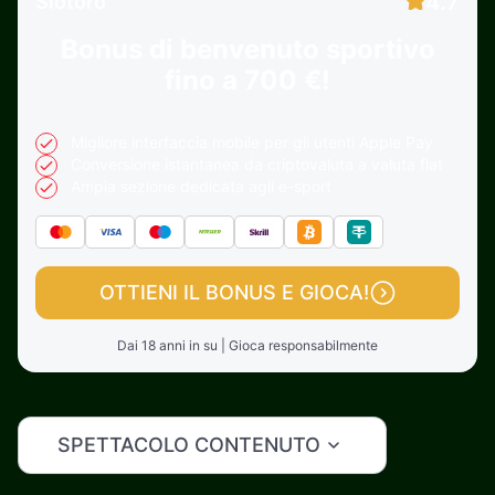
4.7
Slotoro
Bonus di benvenuto sportivo
fino a 700 €!
Migliore interfaccia mobile per gli utenti Apple Pay
Conversione istantanea da criptovaluta a valuta fiat
Ampia sezione dedicata agli e-sport
OTTIENI IL BONUS E GIOCA!
Dai 18 anni in su | Gioca responsabilmente
SPETTACOLO CONTENUTO