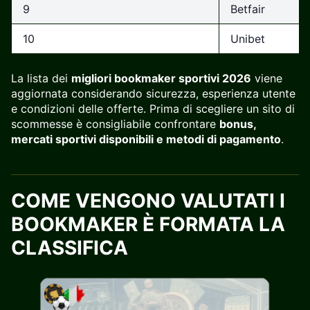
9
Betfair
10
Unibet
La lista dei
migliori bookmaker sportivi 2026
viene
aggiornata considerando sicurezza, esperienza utente
e condizioni delle offerte. Prima di scegliere un sito di
scommesse è consigliabile confrontare
bonus,
mercati sportivi disponibili e metodi di pagamento
.
COME VENGONO VALUTATI I
BOOKMAKER È FORMATA LA
CLASSIFICA