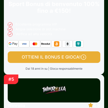
Sport Bonus di benvenuto
100%
fino a €150!
Eccellente programma VIP
Ampia selezione di slot machine
Verifica ad alta velocità
OTTIENI IL BONUS E GIOCA!
Dai 18 anni in su | Gioca responsabilmente
#5
4.8
Winrolla