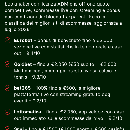
bookmaker con licenza ADM che offrono quote
competitive, scommesse live con streaming e bonus
con condizioni di sblocco trasparenti. Ecco la
classifica dei migliori siti di scommesse, aggiornata a
luglio 2026:
Eurobet
– bonus di benvenuto fino a €3.000,
sezione live con statistiche in tempo reale e cash
out – 9.4/10
Goldbet
– fino a €2.050 (€50 subito + €2.000
Multichance), ampio palinsesto live su calcio e
tennis – 9.3/10
bet365
– 100% fino a €500, la migliore
piattaforma live con streaming gratuito degli
eventi – 9.2/10
Lottomatica
– fino a €2.050, app veloce con cash
out immediato sulle scommesse dal vivo – 9.2/10
Snai
– fino a €1.500 (€1.000 sport + €500 casinò),